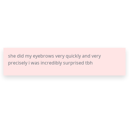
she did my eyebrows very quickly and very
precisely i was incredibly surprised tbh