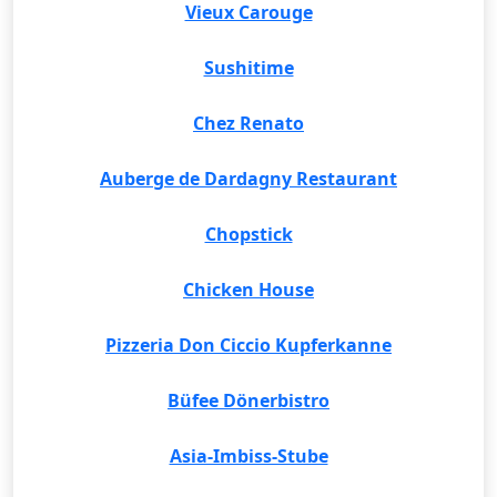
Vieux Carouge
Sushitime
Chez Renato
Auberge de Dardagny Restaurant
Chopstick
Chicken House
Pizzeria Don Ciccio Kupferkanne
Büfee Dönerbistro
Asia-Imbiss-Stube