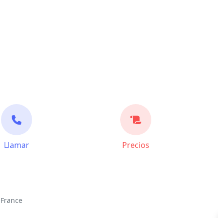
Llamar
Precios
 France