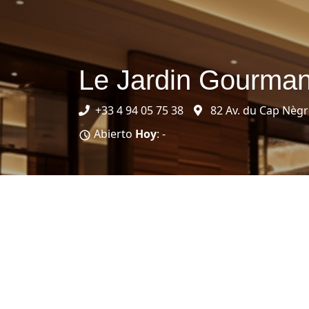
Le Jardin Gourma
+33 4 94 05 75 38
82 Av. du Cap Nègr
Abierto
Hoy
: -