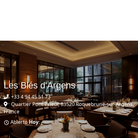
Les Blés d'Argens
+33 4 94 45 51 73
Quartier Pont Prieur, 83520 Roquebrune-sur-Argens,
France
Abierto
Hoy
: -