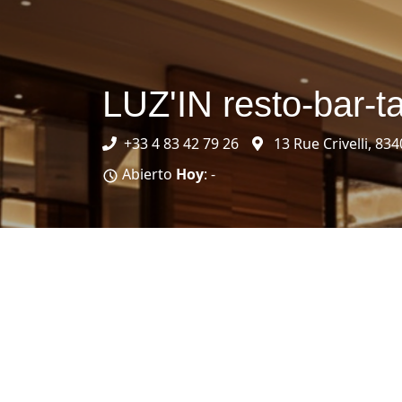
LUZ'IN resto-bar-t
+33 4 83 42 79 26
13 Rue Crivelli, 83
Abierto
Hoy
: -