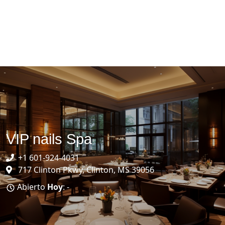
VIP nails Spa
+1 601-924-4031
717 Clinton Pkwy, Clinton, MS 39056
Abierto
Hoy
: -