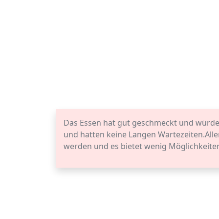
Das Essen hat gut geschmeckt und würde 
und hatten keine Langen Wartezeiten.Alle
werden und es bietet wenig Möglichkeiten