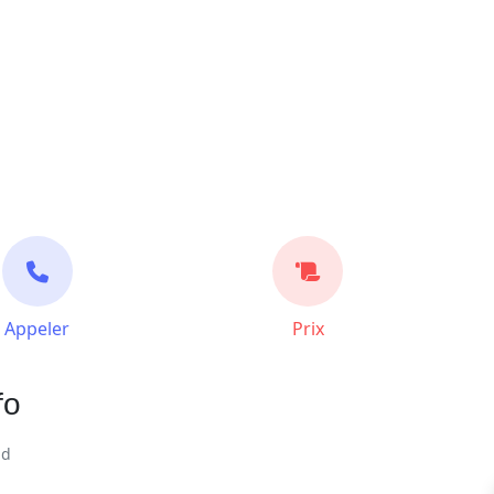
Appeler
Prix
fo
nd