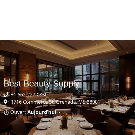
Best Beauty Supply
+1 662-227-0850
1716 Commerce St, Grenada, MS 38901
Ouvert
Aujourd'hui
: -