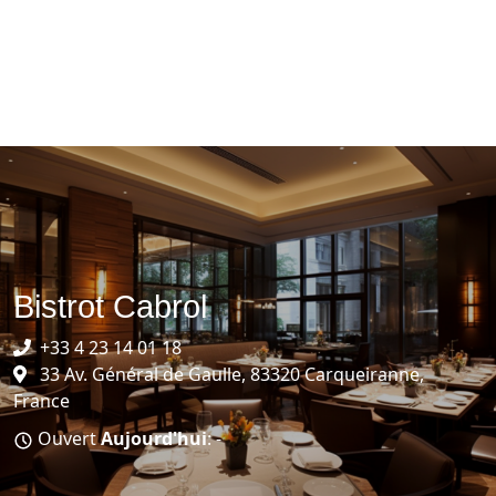
Bistrot Cabrol
+33 4 23 14 01 18
33 Av. Général de Gaulle, 83320 Carqueiranne,
France
Ouvert
Aujourd'hui
: -