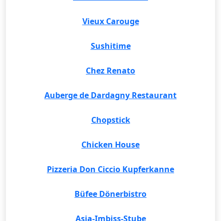
Vieux Carouge
Sushitime
Chez Renato
Auberge de Dardagny Restaurant
Chopstick
Chicken House
Pizzeria Don Ciccio Kupferkanne
Büfee Dönerbistro
Asia-Imbiss-Stube