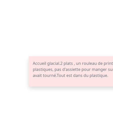
Accueil glacial.2 plats , un rouleau de pr
plastiques, pas d'assiette pour manger sur
avait tourné.Tout est dans du plastique.