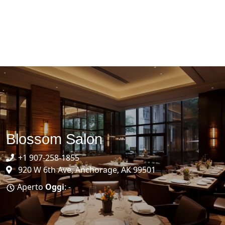
Blossom Salon
+1 907-258-1855
920 W 6th Ave, Anchorage, AK 99501
Aperto
Oggi
: -