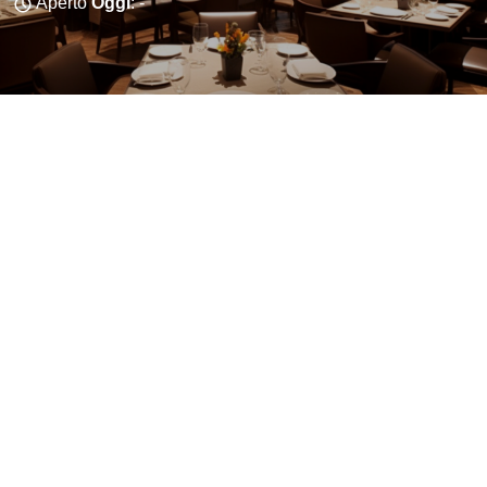
Aperto
Oggi
: -