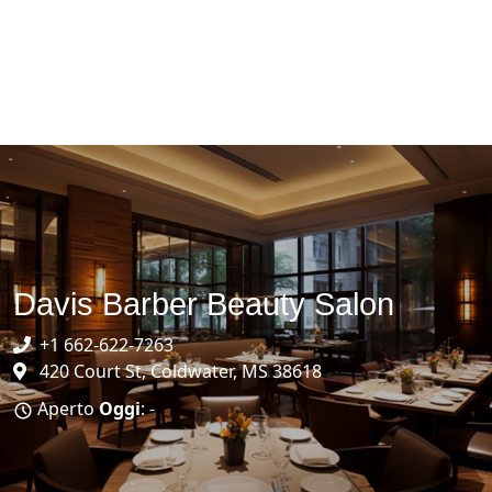
Davis Barber Beauty Salon
+1 662-622-7263
420 Court St, Coldwater, MS 38618
Aperto
Oggi
: -