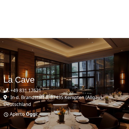
La Cave
+49 831 17621
In d. Brandstatt 8, 87435 Kempten (Allgäu),
Deutschland
Aperto
Oggi
: -