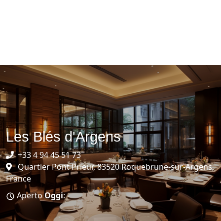
Les Blés d'Argens
+33 4 94 45 51 73
Quartier Pont Prieur, 83520 Roquebrune-sur-Argens,
France
Aperto
Oggi
: -