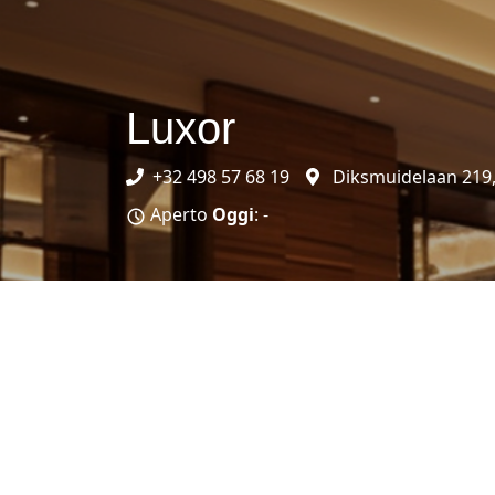
Luxor
+32 498 57 68 19
Diksmuidelaan 219,
Aperto
Oggi
: -