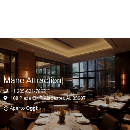
Mane Attraction
+1 205-621-7892
108 Plaza Cir F, Alabaster, AL 35007
Aperto
Oggi
: -