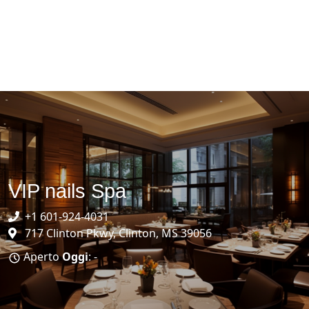
VIP nails Spa
+1 601-924-4031
717 Clinton Pkwy, Clinton, MS 39056
Aperto
Oggi
: -