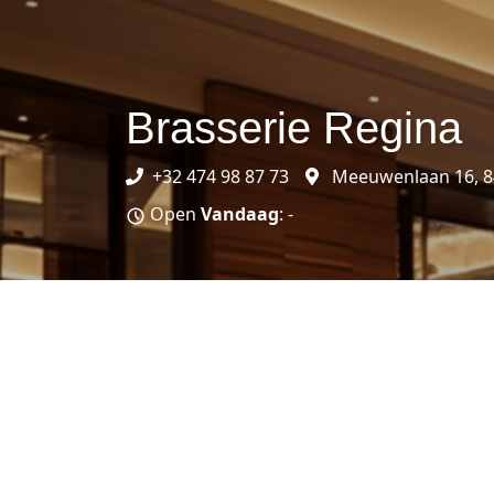
Brasserie Regina
+32 474 98 87 73
Meeuwenlaan 16, 84
Open
Vandaag
: -