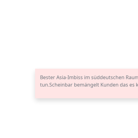
Bester Asia-Imbiss im süddeutschen Raum.
tun.Scheinbar bemängelt Kunden das es k