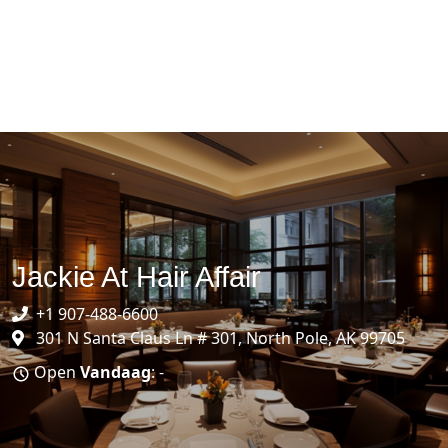
Jackie At Hair Affair
+1 907-488-6600
301 N Santa Claus Ln # 301, North Pole, AK 99705
Open
Vandaag
: -