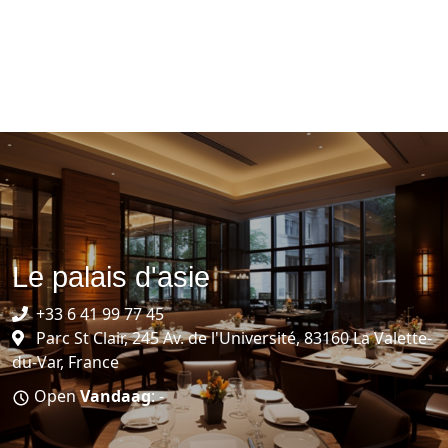
Le palais d'asie
+33 6 41 99 77 45
Parc St Clair, 245 Av. de l'Université, 83160 La Valette-
du-Var, France
Open
Vandaag
: -