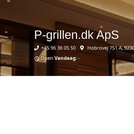
P-grillen.dk ApS
+45 96 36 05 50
Hobrovej 751 A, 923
Open
Vandaag
: -