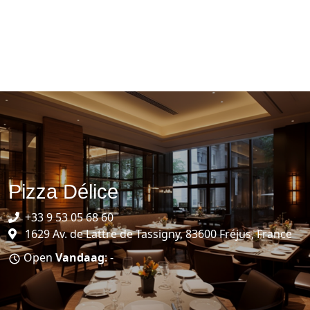
Pizza Délice
+33 9 53 05 68 60
1629 Av. de Lattre de Tassigny, 83600 Fréjus, France
Open
Vandaag
: -