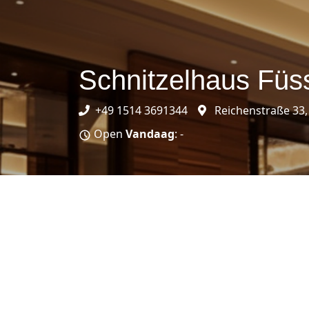
Schnitzelhaus Füs
+49 1514 3691344
Reichenstraße 33,
Open
Vandaag
: -