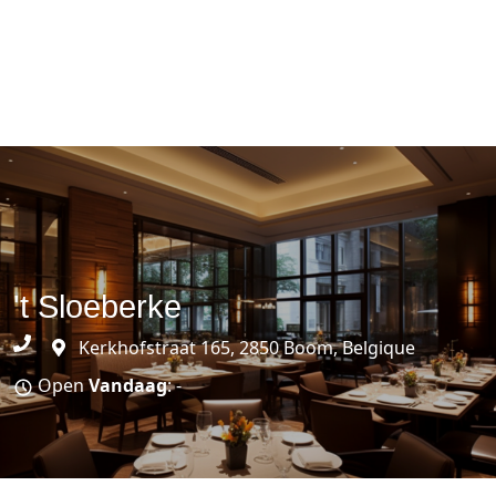
't Sloeberke
Kerkhofstraat 165, 2850 Boom, Belgique
Open
Vandaag
: -