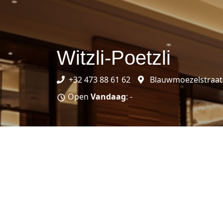
Witzli-Poetzli
+32 473 88 61 62
Blauwmoezelstraat 
Open
Vandaag
: -