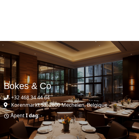
Bokes & Co
+32 468 34 44 64
Korenmarkt 53, 2800 Mechelen, Belgique
Åpent
I dag
: -