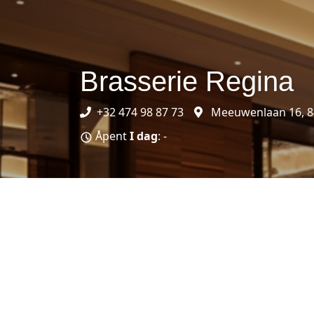
Brasserie Regina
+32 474 98 87 73
Meeuwenlaan 16, 84
Åpent
I dag
: -