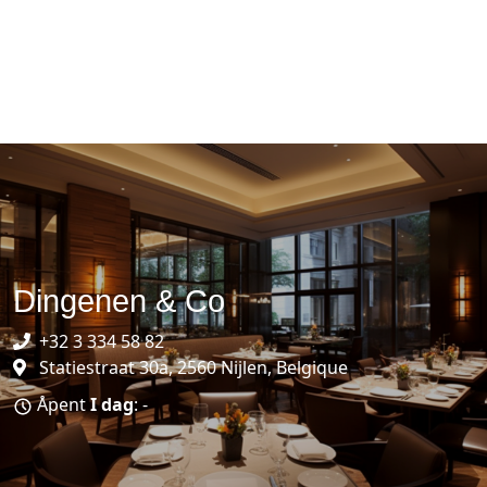
Dingenen & Co
+32 3 334 58 82
Statiestraat 30a, 2560 Nijlen, Belgique
Åpent
I dag
: -