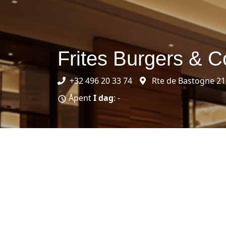
Frites Burgers & C
+32 496 20 33 74
Rte de Bastogne 21,
Åpent
I dag
: -