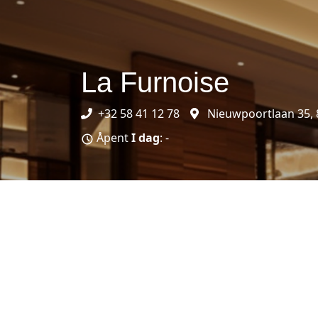
La Furnoise
+32 58 41 12 78
Nieuwpoortlaan 35, 
Åpent
I dag
: -