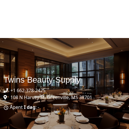
Twins Beauty Supply
+1 662-378-2425
108 N Harvey St, Greenville, MS 38701
Åpent
I dag
: -