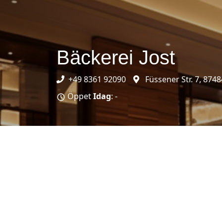
Bäckerei Jost
+49 8361 92090
Füssener Str. 7, 87
Öppet
Idag
: -