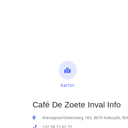
Kartor
Café De Zoete Inval Info
Nieuwpoortsteenweg 183, 8670 Koksijde, Be
+32 58 23 62 25