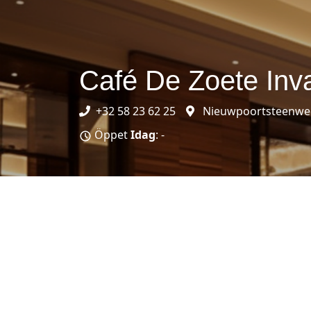
Café De Zoete Inv
+32 58 23 62 25
Nieuwpoortsteenweg 
Öppet
Idag
: -