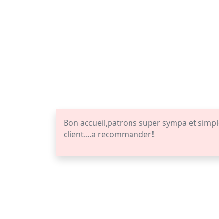
Bon accueil,patrons super sympa et simples
client....a recommander!!