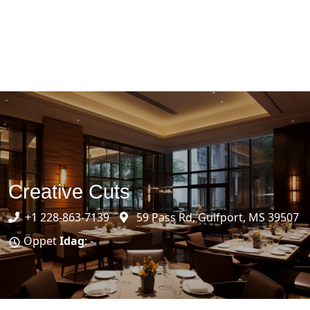
Creative Cuts
+1 228-863-7139
59 Pass Rd, Gulfport, MS 39507
Öppet
Idag
: -