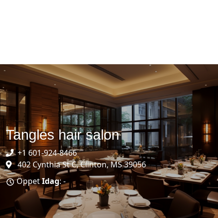
Tangles hair salon
+1 601-924-8466
402 Cynthia St C, Clinton, MS 39056
Öppet
Idag
: -