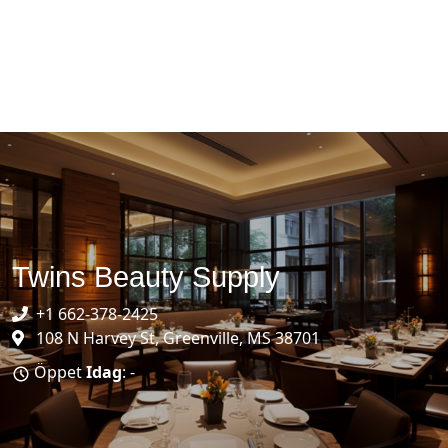
Twins Beauty Supply
+1 662-378-2425
108 N Harvey St, Greenville, MS 38701
Öppet
Idag
: -